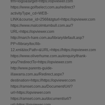
frm=logo&target=https://opviewer.com
https://www.golfselect.com.au/redirect?
activityType_cd=WEB-
LINK&course_id=2568&tgturl=https://opviewer.com
https://www.malcolmturnbull.com.au/?
URL=https://opviewer.com
http://march-hare.com.au/library/default.asp?
PP=/library/toc/lib-
12.xml&tocPath=&URL=https://https://opviewer.com
https://www.oliverhume.com.au/enquiry/thank-
you/?redirectTo=https://opviewer.com
http://www.parents-guide-
illawarra.com.au/Redirect.aspx?
destination=https://https://opviewer.com
https://ramset.com.au/Document/Url/?
url=https://opviewer.com
https://ramset.com.au/document/url/?
url=https://opviewer.com