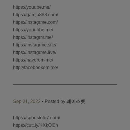
https://youube.me/
https://gamja888.com/
https://instagrme.com/
https://youubbe.me/
https://Instagrm.me/
https://instagrme.site/
https://instagrme.live/
https://naverom.me/
http://facebookom.me/
Sep 21, 2022
• Posted by
레이스벳
https://sportstoto7.com/
https://cutt.ly/KXkOi0n