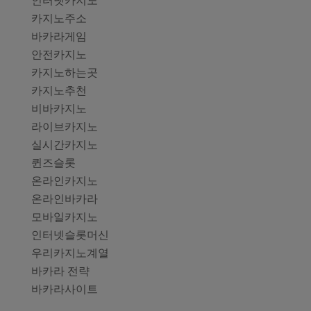
인터넷카지노
카지노주소
바카라게임
안전카지노
카지노하는곳
카지노추천
비바카지노
라이브카지노
실시간카지노
퀸즈슬롯
온라인카지노
온라인바카라
모바일카지노
인터넷슬롯머신
우리카지노계열
바카라 전략
바카라사이트