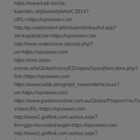
https://www.kath-kirche-
kaernten.at/pfarren/pfarre/C3014?
URL=https://opviewer.com
http://gs.matzendorf.at/includes/linkaufruf.asp?
art=kapitel&link=https://opviewer.com
http://www.nuttenzone.at/jump.php?
url=https://opviewer.com
https://cms.oeav-
events.at/wGlobal/nessyEDVapps/layout/fancybox.php?
link=https://opviewer.com
https://www.oebb.at/nightjet_newsletter/tc/xxxx?
url=https://opviewer.com
https://www.gardensonline.com.au/Global/Players/YouT
VideoURL=https://opviewer.com
http://www2.golflink.com.au/out.aspx?
frm=gglcmicrosite&target=https://opviewer.com
http://www2.golflink.com.au/out.aspx?