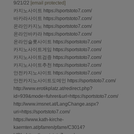
9/21/22
[email protected]
카지노사이트 https://sportstoto7.com/
바카라사이트 https://sportstoto7.com/
온라인카지노 https://sportstoto7.com/
온라인바카라 https://sportstoto7.com/
온라인슬롯사이트 https://sportstoto7.com/
카지노사이트게임 https://sportstoto7.com/
카지노사이트검증 https://sportstoto7.com/
카지노사이트추천 https://sportstoto7.com/
안전카지노사이트 https://sportstoto7.com/
안전카지노사이트도메인 https://sportstoto7.com/
http://www.erotikplatz.at/redirect.php?
id=939&mode=fuhrer&url=https://sportstoto7.com/
http://www.imsnet.at/LangChange.aspx?
uri=https://sportstoto7.com/
https://www.kath-kirche-
kaernten.at/pfarren/pfarre/C3014?