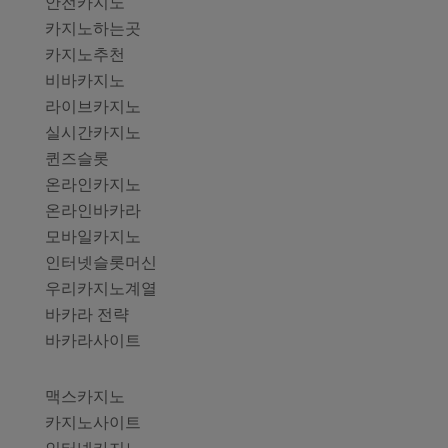
안전카지노
카지노하는곳
카지노추천
비바카지노
라이브카지노
실시간카지노
퀸즈슬롯
온라인카지노
온라인바카라
모바일카지노
인터넷슬롯머신
우리카지노계열
바카라 전략
바카라사이트
맥스카지노
카지노사이트