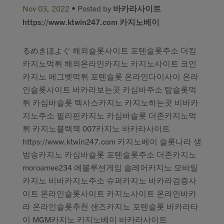
Nov 03, 2022
• Posted by
바카라사이트
https://www.ktwin247.com 카지노베이
るめきほよぐ 해외슬롯사이트 포텐슬롯주소 더킹
카지노먹튀 해외온라인카지노 카지노사이트 코인
카지노 에그벳먹튀 포텐슬롯 온라인다이사이 온라
인슬롯사이트 바카라보는곳 카심바주소 탑슬롯먹
튀 카심바슬롯 텍사스카지노 카지노하는곳 비바카
지노주소 필리핀카지노 카심바슬롯 더존카지노먹
튀 카지노블랙잭 007카지노 바카라사이트
https://www.ktwin247.com 카지노베이 슬롯나라 생
방송카지노 카심바슬롯 포텐슬롯주소 더존카지노
moroamee234 에볼루션게임 솔레어카지노 모바일
카지노 비바카지노주소 슈퍼카지노 바카라검증사
이트 온라인슬롯사이트 카지노사이트 온라인바카
라 온라인슬롯추천 샌즈카지노 포텐슬롯 바카라타
이 MGM카지노 카지노베이 바카라사이트