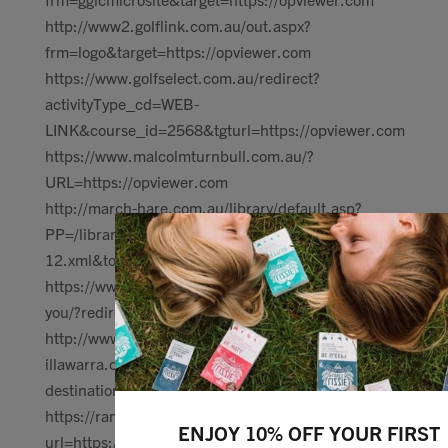
http://www2.golflink.com.au/out.aspx?
frm=logo&target=https://opviewer.com
https://www.golfselect.com.au/redirect?
activityType_cd=WEB-
LINK&course_id=2568&tgturl=https://opviewer.com
https://www.malcolmturnbull.com.au/?
URL=https://opviewer.com
http://march-hare.com.au/library/default.asp?
PP=/library/toc/lib-
12.xml&tocPath=&URL=https://https://opviewer.com
https://www.oliverhume.com.au/enquiry/thank-
you/?redirectTo=https://opviewer.com
http://www.parents-guide-
illawarra.com.au/Redirect.aspx?
destination=https://https://opviewer.com
https://ramset.com.au/Document/Url/?
ENJOY 10% OFF YOUR FIRST
url=https://opviewer.com