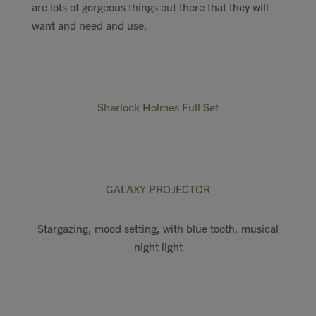
are lots of gorgeous things out there that they will
Contact
want and need and use.
Search
Sherlock Holmes Full Set
GBP
GALAXY PROJECTOR
MY ACCOUNT
Stargazing, mood setting,
with blue tooth, musical
night light