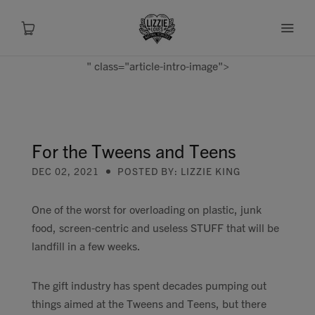
" class="article-intro-image">
About
Shop
For the Tweens and Teens
DEC 02, 2021
POSTED BY: LIZZIE KING
Recipes
One of the worst for overloading on plastic, junk
Health
food, screen-centric and useless STUFF that will be
landfill in a few weeks.
Travel
The gift industry has spent decades pumping out
Talks To
things aimed at the Tweens and Teens, but there